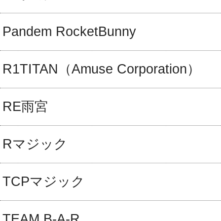
Pandem RocketBunny
R1TITAN（Amuse Corporation）
RE雨宮
Rマジック
TCPマジック
TEAM B-A-R