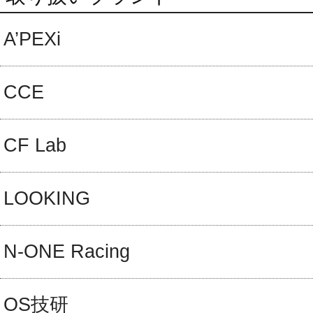
A’PEXi
CCE
CF Lab
LOOKING
N-ONE Racing
OS技研