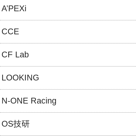
A’PEXi
CCE
CF Lab
LOOKING
N-ONE Racing
OS技研