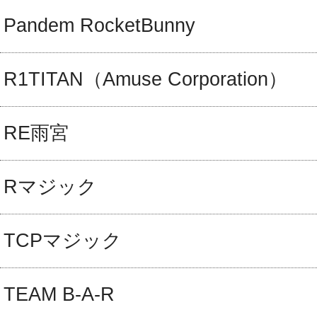
Pandem RocketBunny
R1TITAN（Amuse Corporation）
RE雨宮
Rマジック
TCPマジック
TEAM B-A-R