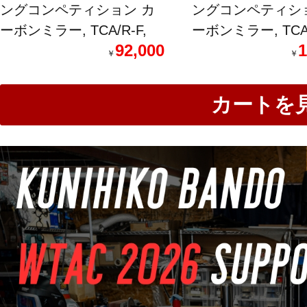
ングコンペティション カ
ングコンペティシ
ーボンミラー, TCA/R-F,
ーボンミラー, TCA/
92,000
1
FIAT500, ALFA ROMEO
ルー防眩ミラー, FIA
￥
￥
4C
ALFA ROMEO 4C
カートを